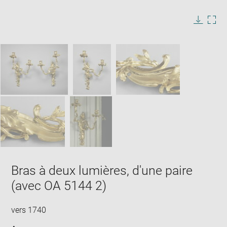
Enlarge
image
in
Image
Downlo
Enla
new
caption:
image
ima
window
SKIP IMAGE CAROUSEL
in
new
win
Bras à deux lumières, d'une paire
(avec OA 5144 2)
vers 1740