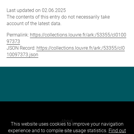
Last updated on 02.06.2025
The contents of this entry do not necessarily take
account of the latest data.
Permalink:
https://collections.louvre.fr/ark:/53355/cl0100
97373
JSON Record:
https://collections.louvre.fr/ark:/53355/cl0
10097373.json
About
This website uses cookies to improve your navigation
experience and to compile site usage statistics.
Find out
Contact Us