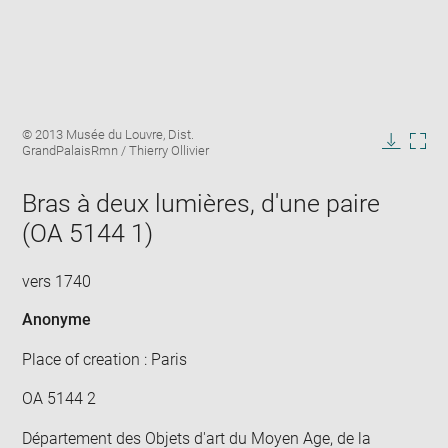
Enlarge
Image
© 2013 Musée du Louvre, Dist.
image
caption:
GrandPalaisRmn / Thierry Ollivier
in
Downlo
Enla
new
image
ima
window
Bras à deux lumières, d'une paire
in
new
(OA 5144 1)
win
vers 1740
Anonyme
Place of creation : Paris
OA 5144 2
Département des Objets d'art du Moyen Age, de la