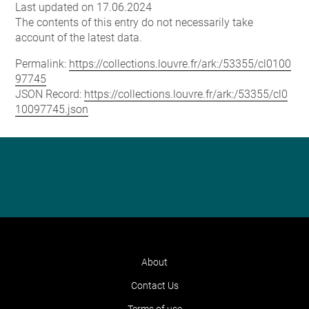
Last updated on 17.06.2024
The contents of this entry do not necessarily take
account of the latest data.
Permalink:
https://collections.louvre.fr/ark:/53355/cl0100
97745
JSON Record:
https://collections.louvre.fr/ark:/53355/cl0
10097745.json
About
Contact Us