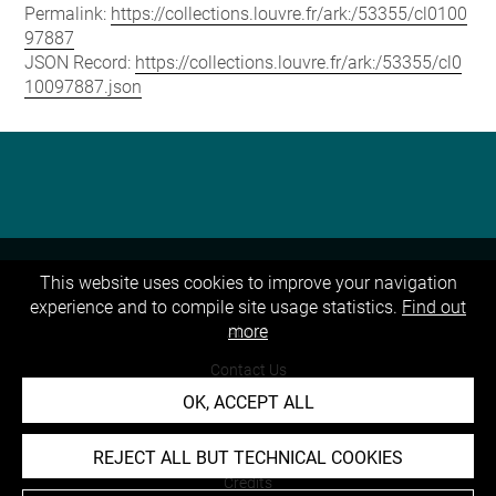
Permalink:
https://collections.louvre.fr/ark:/53355/cl0100
97887
JSON Record:
https://collections.louvre.fr/ark:/53355/cl0
10097887.json
This website uses cookies to improve your navigation
experience and to compile site usage statistics.
Find out
more
About
Contact Us
OK, ACCEPT ALL
Terms of use
Cookies
REJECT ALL BUT TECHNICAL COOKIES
Credits