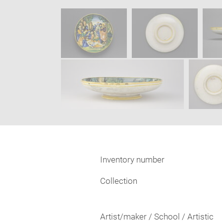
new
SKIP IMAGE CAROUSEL
window
Inventory number
Collection
Artist/maker / School / Artistic