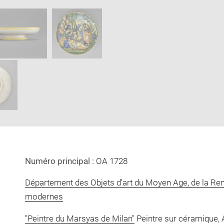
image
image
in
new
window
Numéro principal :
OA 1728
Département des Objets d'art du Moyen Age, de la Re
modernes
"Peintre du Marsyas de Milan"
Peintre sur céramique, At