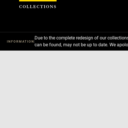
Cookies management panel
Due to the complete redesign of our collectio
INFORMATION
can be found, may not be up to date. We apolo
Download
Next
Previous