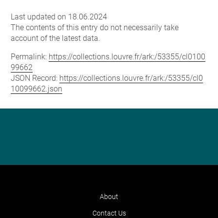
Last updated on 18.06.2024
The contents of this entry do not necessarily take
account of the latest data.
Permalink:
https://collections.louvre.fr/ark:/53355/cl0100
99662
JSON Record:
https://collections.louvre.fr/ark:/53355/cl0
10099662.json
About
Contact Us