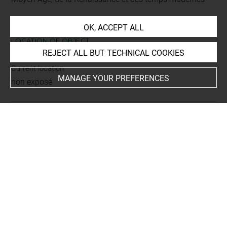
OK, ACCEPT ALL
LOCATION OF OBJECT
REJECT ALL BUT TECHNICAL COOKIES
Current location
MANAGE YOUR PREFERENCES
non exposé
INDEX
Mode d'acquisition
legs
Places
Rouen
Type