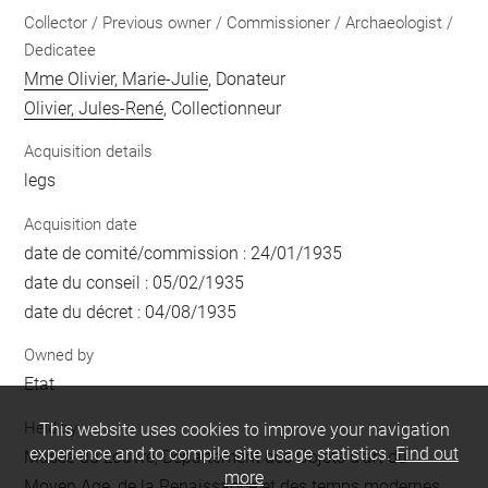
Collector / Previous owner / Commissioner / Archaeologist /
Dedicatee
Mme Olivier, Marie-Julie
, Donateur
Olivier, Jules-René
, Collectionneur
Acquisition details
legs
Acquisition date
date de comité/commission : 24/01/1935
date du conseil : 05/02/1935
date du décret : 04/08/1935
Owned by
Etat
Held by
This website uses cookies to improve your navigation
experience and to compile site usage statistics.
Find out
Musée du Louvre, Département des Objets d'art du
more
Moyen Age, de la Renaissance et des temps modernes