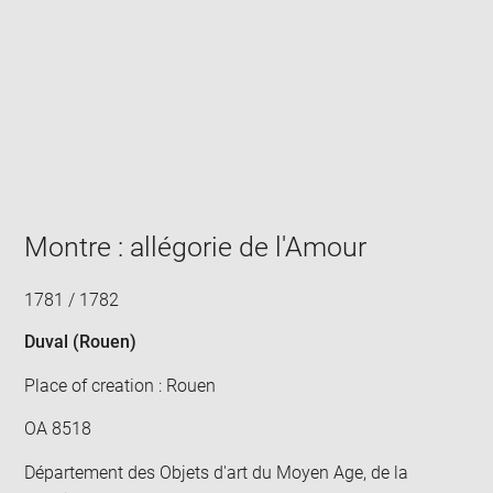
Enlarge
image
in
new
window
Montre : allégorie de l'Amour
1781 / 1782
Duval (Rouen)
Place of creation : Rouen
OA 8518
Département des Objets d'art du Moyen Age, de la