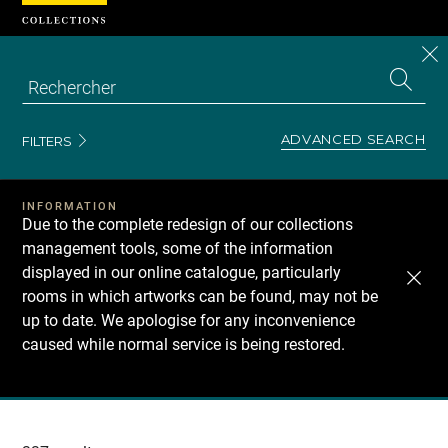
Cookies management panel
CL
Search
the
EN
S
collecti
Z
Se
ADVANCED SEARCH
FILTERS
INFORMATION
Due to the complete redesign of our collections
management tools, some of the information
displayed in our online catalogue, particularly
rooms in which artworks can be found, may not be
up to date. We apologise for any inconvenience
caused while normal service is being restored.
Recherche
dans
les