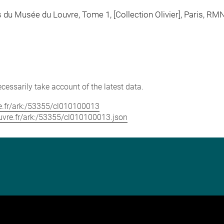
 du Musée du Louvre, Tome 1, [Collection Olivier], Paris, RMN
cessarily take account of the latest data.
vre.fr/ark:/53355/cl010100013
louvre.fr/ark:/53355/cl010100013.json