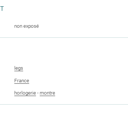
CT
non exposé
legs
France
horlogerie
-
montre