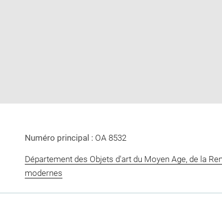
Enlarge
image
in
new
window
Numéro principal :
OA 8532
Département des Objets d'art du Moyen Age, de la Re
modernes