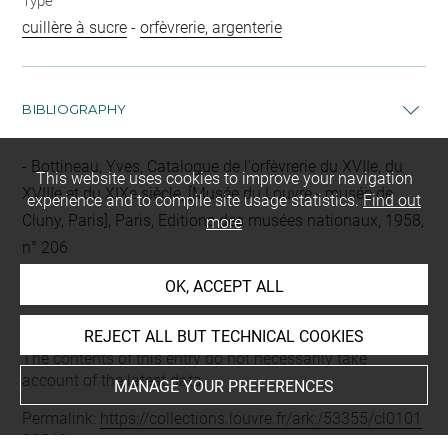
Type
cuillère à sucre
-
orfèvrerie, argenterie
BIBLIOGRAPHY
Bottineau, Yves, Catalogue de l'orfèvrerie du XVIIe, du
This website uses cookies to improve your navigation
XVIIIe et du XIXe siècle, [Musée du Louvre - musée de
experience and to compile site usage statistics.
Find out
Cluny, Paris], Paris, Editions des musées nationaux, 1958,
more
n° 206
OK, ACCEPT ALL
Last updated on 21.10.2025
REJECT ALL BUT TECHNICAL COOKIES
The contents of this entry do not necessarily take
account of the latest data.
MANAGE YOUR PREFERENCES
Permalink:
https://collections.louvre.fr/ark:/53355/cl0101
00546