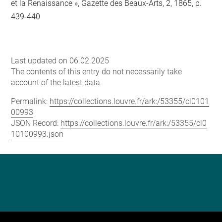
et la Renaissance », Gazette des Beaux-Arts, 2, 1865, p.
439-440
Last updated on 06.02.2025
The contents of this entry do not necessarily take
account of the latest data.
Permalink:
https://collections.louvre.fr/ark:/53355/cl0101
00993
JSON Record:
https://collections.louvre.fr/ark:/53355/cl0
10100993.json