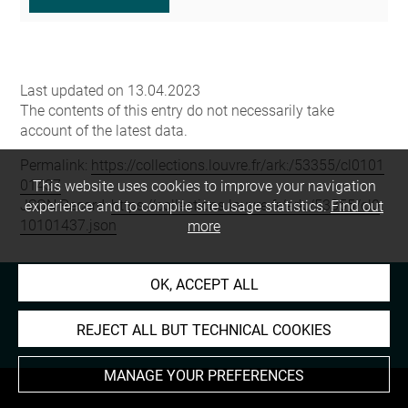
Last updated on 13.04.2023
The contents of this entry do not necessarily take
account of the latest data.
Permalink:
https://collections.louvre.fr/ark:/53355/cl0101
01437
This website uses cookies to improve your navigation
JSON Record:
https://collections.louvre.fr/ark:/53355/cl0
experience and to compile site usage statistics.
Find out
10101437.json
more
OK, ACCEPT ALL
REJECT ALL BUT TECHNICAL COOKIES
MANAGE YOUR PREFERENCES