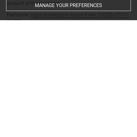
account of the latest data.
MANAGE YOUR PREFERENCES
Permalink:
https://collections.louvre.fr/ark:/53355/cl0101
03457
JSON Record:
https://collections.louvre.fr/ark:/53355/cl0
10103457.json
About
Contact Us
Terms of use
Cookies