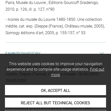
Paris, Musée du Louvre ; Editions Gourcuff Gradenigo,
2010, p. 126, ill. p. 127, n°90
Ivoires du musée du Louvre 1480-1850. Une collection
inédite, cat. exp. (Dieppe (France), Château-musée, 2005),
Somogy éditions d'art, 2005, p. 155-157, n° 53
EXHIBITION HISTORY
This website uses cookies to improve your navigation
-
Ivoires du musée du Louvre 1480-1850. Une collection
experience and to compile site usage statistics.
Find out
inédite, Dieppe (France), Château-musée, 18/06/2005 -
more
25/09/2005
OK, ACCEPT ALL
Last updated on 03.07.2025
REJECT ALL BUT TECHNICAL COOKIES
The contents of this entry do not necessarily take