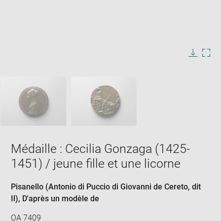
Enlarge
image
in
Image
Downlo
Enla
new
caption:
image
ima
window
SKIP IMAGE CAROUSEL
in
new
win
Médaille : Cecilia Gonzaga (1425-
1451) / jeune fille et une licorne
Pisanello (Antonio di Puccio di Giovanni de Cereto, dit
Il)
, D'après un modèle de
OA 7409