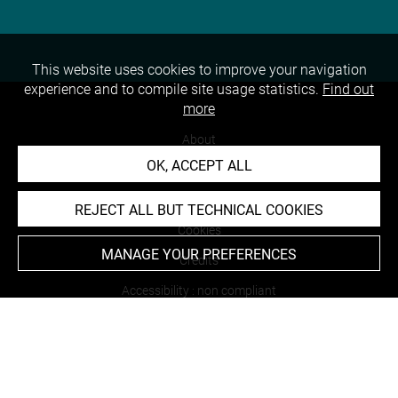
This website uses cookies to improve your navigation
experience and to compile site usage statistics.
Find out
more
About
OK, ACCEPT ALL
Contact Us
Terms of use
REJECT ALL BUT TECHNICAL COOKIES
Cookies
MANAGE YOUR PREFERENCES
Credits
Accessibility : non compliant