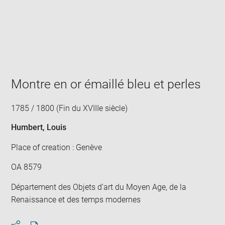
Enlarge
image
in
new
window
Montre en or émaillé bleu et perles
1785 / 1800 (Fin du XVIIIe siècle)
Humbert, Louis
Place of creation : Genève
OA 8579
Département des Objets d'art du Moyen Age, de la
Renaissance et des temps modernes