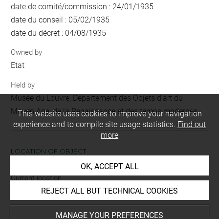
date de comité/commission : 24/01/1935
date du conseil : 05/02/1935
date du décret : 04/08/1935
Owned by
Etat
Held by
Musée du Louvre, Département des Objets d'art du
Moyen Age, de la Renaissance et des temps modernes
This website uses cookies to improve your navigation
experience and to compile site usage statistics.
Find out
more
LOCATION OF OBJECT
OK, ACCEPT ALL
Current location
REJECT ALL BUT TECHNICAL COOKIES
non exposé
MANAGE YOUR PREFERENCES