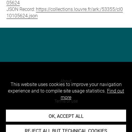
05624
JSON Record:
https://collections.louvre.fr/ark:/53355/cl0
10105624.json
About
This website uses cookies to improve your navigation
experience and to compile site usage statistics.
Find out
Contact Us
more
Terms of use
Cookies
OK, ACCEPT ALL
Credits
REJECT ALL BUT TECHNICAL COOKIES
Accessibility : non compliant