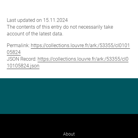
Last updated on 15.11.2024
The contents of this entry do not necessarily take
account of the latest data.
Permalink:
https://collections.louvre.fr/ark:/53355/cl0101
05824
JSON Record:
https://collections.louvre.fr/ark:/53355/cl0
10105824.json
About