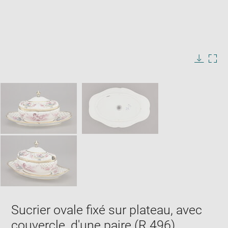
Enlarge
image
in
Image
Downlo
Enla
new
caption:
image
ima
window
SKIP IMAGE CAROUSEL
in
new
win
Sucrier ovale fixé sur plateau, avec
couvercle, d'une paire (R 496)