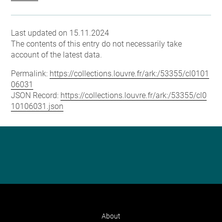
Last updated on 15.11.2024
The contents of this entry do not necessarily take
account of the latest data.
Permalink:
https://collections.louvre.fr/ark:/53355/cl0101
06031
JSON Record:
https://collections.louvre.fr/ark:/53355/cl0
10106031.json
About