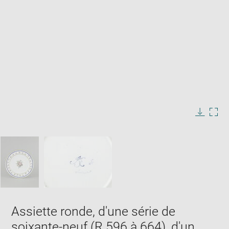
Enlarge
image
in
Image
Downlo
Enla
new
caption:
image
ima
window
SKIP IMAGE CAROUSEL
in
new
win
Assiette ronde, d'une série de
soixante-neuf (R 596 à 664), d'un