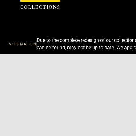
Cookies management panel
Due to the complete redesign of our collectio
INFORMATION
can be found, may not be up to date. We apolo
Download
Next
Previous