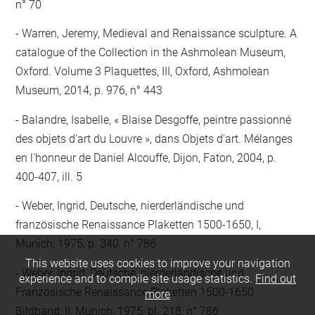
n° 70
Warren, Jeremy, Medieval and Renaissance sculpture. A
catalogue of the Collection in the Ashmolean Museum,
Oxford. Volume 3 Plaquettes, III, Oxford, Ashmolean
Museum, 2014, p. 976, n° 443
Balandre, Isabelle, « Blaise Desgoffe, peintre passionné
des objets d'art du Louvre », dans Objets d'art. Mélanges
en l'honneur de Daniel Alcouffe, Dijon, Faton, 2004, p.
400-407, ill. 5
Weber, Ingrid, Deutsche, nierderländische und
französische Renaissance Plaketten 1500-1650, I,
Munich, 1975, p. 340, n° 786
This website uses cookies to improve your navigation
Weber, Ingrid, Deutsche, nierderländische und
experience and to compile site usage statistics.
Find out
Französische Renaissance Plaketten 1500-1650.
more
Bildband, II, Munich, 1975, pl. 218, n° 786