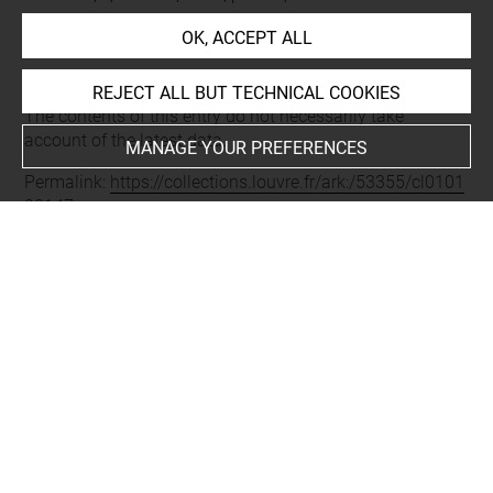
OK, ACCEPT ALL
Last updated on 03.07.2026
REJECT ALL BUT TECHNICAL COOKIES
The contents of this entry do not necessarily take
account of the latest data.
MANAGE YOUR PREFERENCES
Permalink:
https://collections.louvre.fr/ark:/53355/cl0101
08147
JSON Record:
https://collections.louvre.fr/ark:/53355/cl0
10108147.json