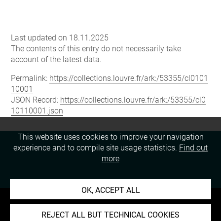
Last updated on 18.11.2025
The contents of this entry do not necessarily take
account of the latest data.
Permalink:
https://collections.louvre.fr/ark:/53355/cl0101
10001
JSON Record:
https://collections.louvre.fr/ark:/53355/cl0
10110001.json
This website uses cookies to improve your navigation
experience and to compile site usage statistics.
Find out
more
OK, ACCEPT ALL
REJECT ALL BUT TECHNICAL COOKIES
About