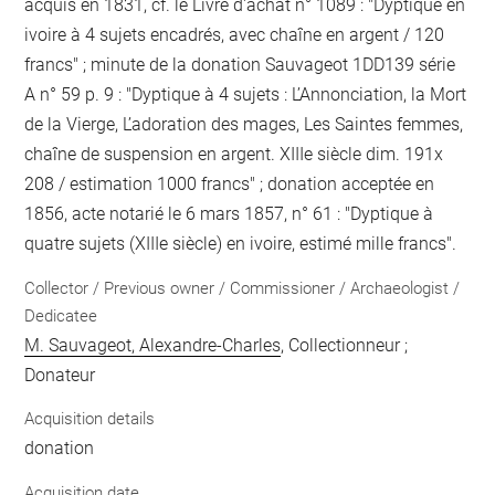
acquis en 1831, cf. le Livre d'achat n° 1089 : "Dyptique en
ivoire à 4 sujets encadrés, avec chaîne en argent / 120
francs" ; minute de la donation Sauvageot 1DD139 série
A n° 59 p. 9 : "Dyptique à 4 sujets : L’Annonciation, la Mort
de la Vierge, L’adoration des mages, Les Saintes femmes,
chaîne de suspension en argent. XIIIe siècle dim. 191x
208 / estimation 1000 francs" ; donation acceptée en
1856, acte notarié le 6 mars 1857, n° 61 : "Dyptique à
quatre sujets (XIIIe siècle) en ivoire, estimé mille francs".
Collector / Previous owner / Commissioner / Archaeologist /
Dedicatee
M. Sauvageot, Alexandre-Charles
, Collectionneur ;
Donateur
Acquisition details
donation
Acquisition date