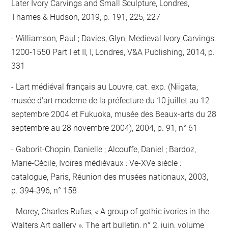
Later Ivory Carvings and Small Sculpture, Londres,
Thames & Hudson, 2019, p. 191, 225, 227
Williamson, Paul ; Davies, Glyn, Medieval Ivory Carvings.
1200-1550 Part I et II, I, Londres, V&A Publishing, 2014, p.
331
L'art médiéval français au Louvre, cat. exp. (Niigata,
musée d'art moderne de la préfecture du 10 juillet au 12
septembre 2004 et Fukuoka, musée des Beaux-arts du 28
septembre au 28 novembre 2004), 2004, p. 91, n° 61
Gaborit-Chopin, Danielle ; Alcouffe, Daniel ; Bardoz,
Marie-Cécile, Ivoires médiévaux : Ve-XVe siècle :
catalogue, Paris, Réunion des musées nationaux, 2003,
p. 394-396, n° 158
Morey, Charles Rufus, « A group of gothic ivories in the
Walters Art gallery », The art bulletin, n° 2, juin, volume