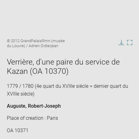
Enlarge
Image
© 2012 GrandPalaisRmn (musée
image
caption:
du Louvre) / Adrien Didierjean
in
Downlo
Enla
new
image
ima
window
Verrière, d'une paire du service de
in
new
Kazan (OA 10370)
win
1779 / 1780 (4e quart du XVIIIe siècle = dernier quart du
XVIIIe siècle)
Auguste, Robert-Joseph
Place of creation : Paris
OA 10371