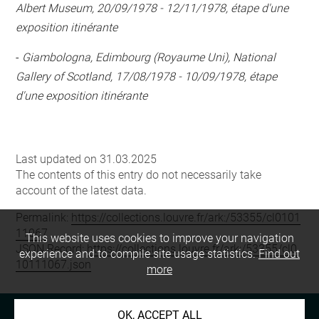
Albert Museum, 20/09/1978 - 12/11/1978, étape d'une
exposition itinérante
-
Giambologna, Edimbourg (Royaume Uni), National
Gallery of Scotland, 17/08/1978 - 10/09/1978, étape
d'une exposition itinérante
Last updated on 31.03.2025
The contents of this entry do not necessarily take
account of the latest data.
Permalink:
https://collections.louvre.fr/ark:/53355/cl0101
11067
This website uses cookies to improve your navigation
JSON Record:
https://collections.louvre.fr/ark:/53355/cl0
experience and to compile site usage statistics.
Find out
10111067.json
more
OK, ACCEPT ALL