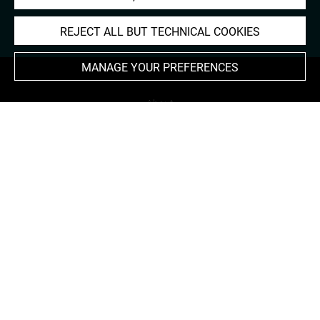
REJECT ALL BUT TECHNICAL COOKIES
MANAGE YOUR PREFERENCES
About
Contact Us
Terms of use
Cookies
Credits
Accessibility : non compliant