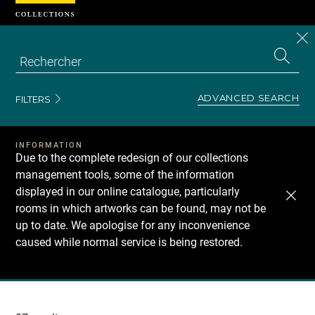
Cookies management panel
CL
Search
the
EN
S
collecti
Z
Se
ADVANCED SEARCH
FILTERS
INFORMATION
Due to the complete redesign of our collections
management tools, some of the information
displayed in our online catalogue, particularly
rooms in which artworks can be found, may not be
up to date. We apologise for any inconvenience
caused while normal service is being restored.
Recherche
dans
les