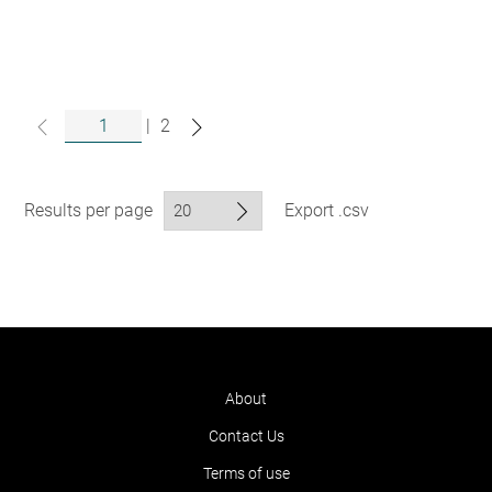
|
2
Results per page
Export .csv
About
Contact Us
Terms of use