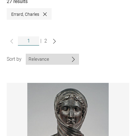
collections
27 results
Errard, Charles
Close
|
2
Sort by