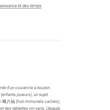
naissance et des temps
monté d’un couvercle à bouton
(enfants joueurs), un sujet
ian 暗八仙 (huit immortels cachés),
t des tablettes yin-yang. L’épaule