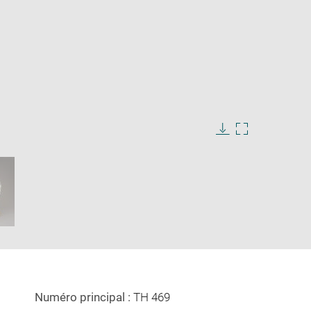
Download
Enlarge
image
image
in
new
window
Numéro principal :
TH 469