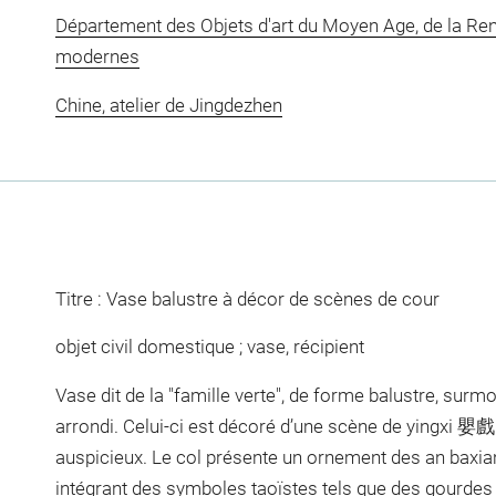
Département des Objets d'art du Moyen Age, de la Re
modernes
Chine, atelier de Jingdezhen
Titre : Vase balustre à décor de scènes de cour
objet civil domestique ; vase, récipient
Vase dit de la "famille verte", de forme balustre, sur
arrondi. Celui-ci est décoré d’une scène de yingxi 嬰戲 
auspicieux. Le col présente un ornement des an bax
intégrant des symboles taoïstes tels que des gourdes e