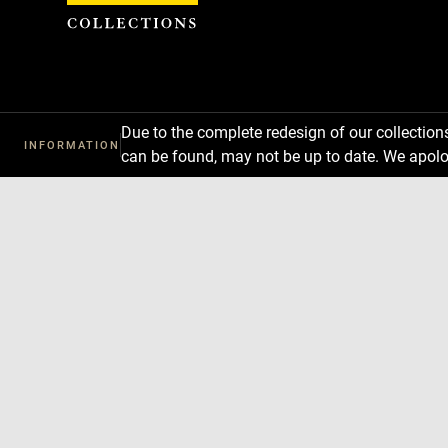
Cookies management panel
Due to the complete redesign of our collectio
INFORMATION
can be found, may not be up to date. We apolo
Download
Next
Previous