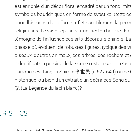
est enrichie d’un décor floral encadré par un fond imit
symboles bouddhiques en forme de svastika. Cette co
bouddhisme et du taoïsme reflète subtilement la permé
religieuses. Le vase repose sur un pied en bronze dor
témoigne de l’influence des arts décoratifs chinois. La
chasse où évoluent de robustes figures, typique des 
oiseaux, d’autres animaux, des arbres, des rochers et 
L'identification précise de la scène reste incertaine: s'
Taizong des Tang, Li Shimin 李世民 (r. 627-649) ou de
historique, ou bien d'un extrait d'un opéra des Song du
記 (La Légende du lapin blanc)?
RISTICS
Hauteur : 66,7 cm (maximum) ; Diamètre : 39 cm (ma