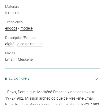
Materials
terre cuite
Techniques
engobe
-
modelé
Description/Features
digité
-
pied de meuble
Places
Emar = Meskéné
BIBLIOGRAPHY
Beyer, Dominique, Meskéné-Emar : dix ans de travaux
1972-1982. Mission archéologique de Meskéné-Emar,
Paris, Editions Recherche sur les Civilisations [ERC], 1982