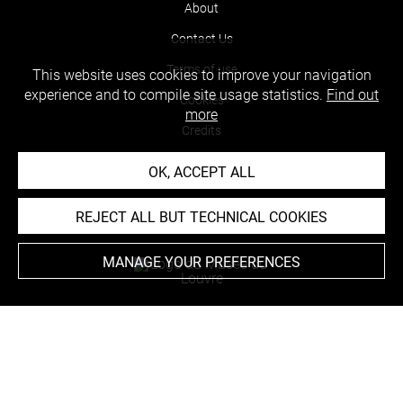
About
Contact Us
Terms of use
This website uses cookies to improve your navigation
experience and to compile site usage statistics.
Find out
Cookies
more
Credits
Accessibility : non compliant
OK, ACCEPT ALL
REJECT ALL BUT TECHNICAL COOKIES
MANAGE YOUR PREFERENCES