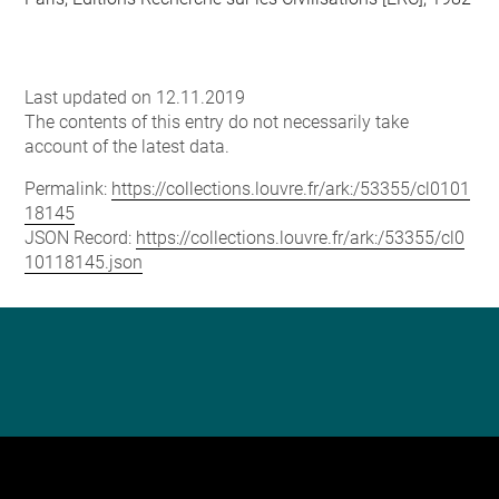
Last updated on 12.11.2019
The contents of this entry do not necessarily take
account of the latest data.
Permalink:
https://collections.louvre.fr/ark:/53355/cl0101
18145
JSON Record:
https://collections.louvre.fr/ark:/53355/cl0
10118145.json