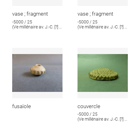
vase ; fragment
vase ; fragment
-5000 / 25
-5000 / 25
(Ve millénaire av. J.-C. [?] ;
(Ve millénaire av. J.-C. [?] ;
IIIe millénaire av. J.-C. [?])
IIIe millénaire av. J.-C. [?])
fusaïole
couvercle
-5000 / 25
(Ve millénaire av. J.-C. [?] ;
IIIe millénaire av. J.-C. [?])