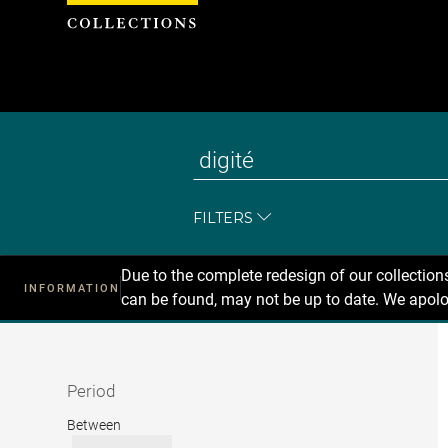
Cookies management panel
FILTERS
Due to the complete redesign of our collectio
INFORMATION
can be found, may not be up to date. We apolo
Recherche
dans
les
collections
Period
Period
Between