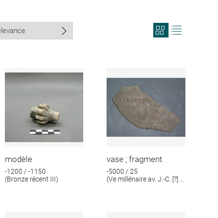
View
View
search
search
results
results
in
as
grid
list
format
modèle
vase ; fragment
-1200 / -1150
-5000 / 25
(Bronze récent III)
(Ve millénaire av. J.-C. [?] ;
IIIe millénaire av. J.-C. [?])