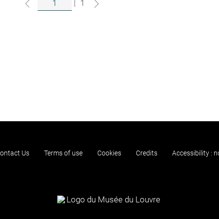
|
1
ontact Us
Terms of use
Cookies
Credits
Accessibility : 