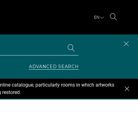
EN
Search
Search
CLOS
the
collections
SEAR
ZONE
ADVANCED SEARCH
nline catalogue, particularly rooms in which artworks
 restored.