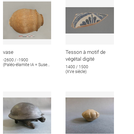
vase
Tesson à motif de
végétal digité
-2600 / -1900
(Paléo-élamite IA = Suse
1400 / 1500
IV A ; Paléo-élamite IB =
(XVe siècle)
Suse IV B ; Paléo-élamite
II = Suse V)