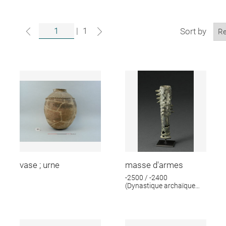
|
1
Sort by
vase ; urne
masse d'armes
-2500 / -2400
(Dynastique archaïque
IIIB)