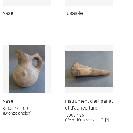
vase
fusaïole
vase
instrument d'artisanat
et d'agriculture
-3300 / -2100
(Bronze ancien)
-5000 / 25
(Ve millénaire av. J.-C. [?] ;
IIIe millénaire av. J.-C. [?])