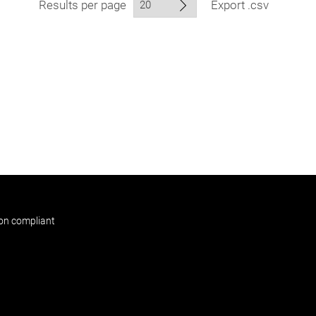
Results per page
Export .csv
non compliant