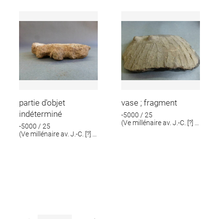
partie d'objet
vase ; fragment
indéterminé
-5000 / 25
(Ve millénaire av. J.-C. [?] ;
-5000 / 25
IIIe millénaire av. J.-C. [?])
(Ve millénaire av. J.-C. [?] ;
IIIe millénaire av. J.-C. [?])