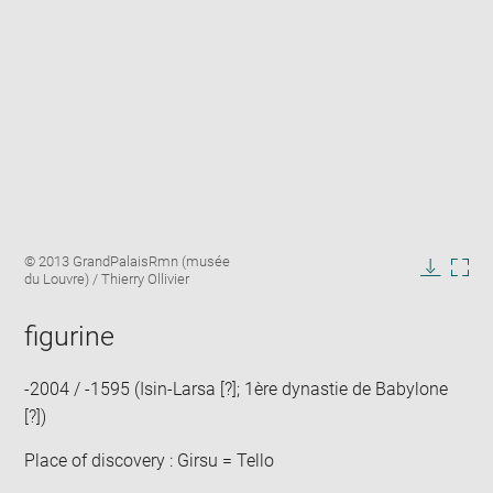
Enlarge
Image
© 2013 GrandPalaisRmn (musée
image
caption:
du Louvre) / Thierry Ollivier
in
Downlo
Enla
new
image
ima
window
figurine
in
new
win
-2004 / -1595 (Isin-Larsa [?]; 1ère dynastie de Babylone
[?])
Place of discovery : Girsu = Tello