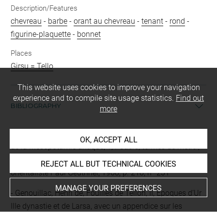
Description/Features
chevreau
-
barbe
-
orant au chevreau
-
tenant
-
rond
-
figurine-plaquette
-
bonnet
Places
Girsu = Tello
This website uses cookies to improve your navigation
experience and to compile site usage statistics.
Find out
BIBLIOGRAPHY
more
Barrelet, Marie-Thérèse, Figurines et reliefs en terre cuite
OK, ACCEPT ALL
de la Mésopotamie antique, 1, Potiers, termes de métier,
procédés de fabrication et production, Paris, Librairie
REJECT ALL BUT TECHNICAL COOKIES
orientaliste Paul Geuthner, 1968, p. 218, n° 231
MANAGE YOUR PREFERENCES
Genouillac, Henri de, Fouilles de Telloh, II, Epoques d’Ur
IIIe dynastie et de Larsa, avec un appendice sur les