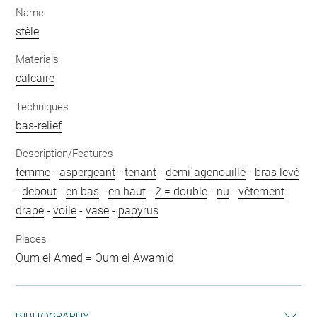
Name
stèle
Materials
calcaire
Techniques
bas-relief
Description/Features
femme
-
aspergeant
-
tenant
-
demi-agenouillé
-
bras levé
-
debout
-
en bas
-
en haut
-
2 = double
-
nu
-
vêtement
drapé
-
voile
-
vase
-
papyrus
Places
Oum el Amed = Oum el Awamid
BIBLIOGRAPHY