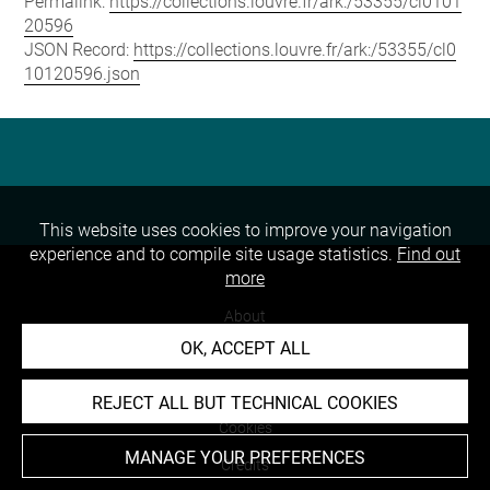
Permalink:
https://collections.louvre.fr/ark:/53355/cl0101
20596
JSON Record:
https://collections.louvre.fr/ark:/53355/cl0
10120596.json
This website uses cookies to improve your navigation
experience and to compile site usage statistics.
Find out
more
About
OK, ACCEPT ALL
Contact Us
Terms of use
REJECT ALL BUT TECHNICAL COOKIES
Cookies
MANAGE YOUR PREFERENCES
Credits