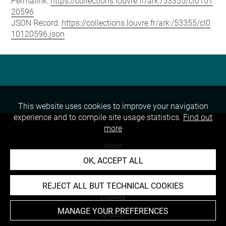
Permalink:
https://collections.louvre.fr/ark:/53355/cl0101
20596
JSON Record:
https://collections.louvre.fr/ark:/53355/cl0
10120596.json
This website uses cookies to improve your navigation
experience and to compile site usage statistics.
Find out
more
About
OK, ACCEPT ALL
Contact Us
Terms of use
REJECT ALL BUT TECHNICAL COOKIES
Cookies
MANAGE YOUR PREFERENCES
Credits