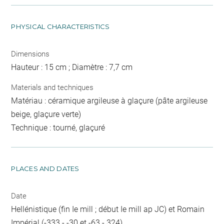
PHYSICAL CHARACTERISTICS
Dimensions
Hauteur : 15 cm ; Diamètre : 7,7 cm
Materials and techniques
Matériau : céramique argileuse à glaçure (pâte argileuse
beige, glaçure verte)
Technique : tourné, glaçuré
PLACES AND DATES
Date
Hellénistique (fin Ie mill ; début Ie mill ap JC) et Romain
Impérial (-333 - -30 et -63 - 324)