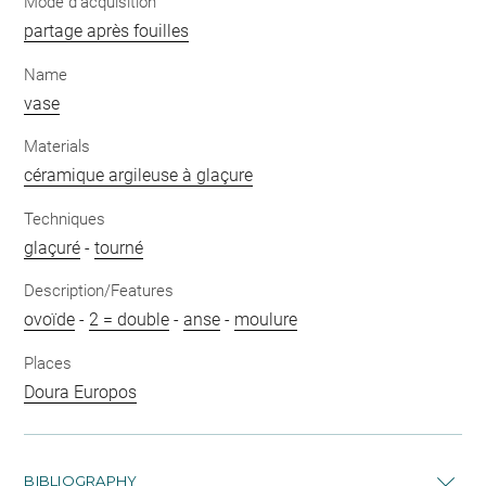
Mode d'acquisition
partage après fouilles
Name
vase
Materials
céramique argileuse à glaçure
Techniques
glaçuré
-
tourné
Description/Features
ovoïde
-
2 = double
-
anse
-
moulure
Places
Doura Europos
BIBLIOGRAPHY