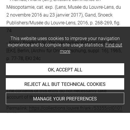
Mésopotamie, cat. exp. (Lens, Musée du Louvre-Lens, du
2 novembre 2016 au 23 janvier 2017), Gand, Snoeck
Publishers/Musée du Louvre-Lens, 2016, p. 268-269, fig.
74
This website uses cookies to improve your navigation
König, Friedrich W., Die elamischen Königsinschriften
experience and to compile site usage statistics.
Find out
[EKI], Berlin, (Archiv für Orientforschung, suppl. 16), 1965,
more
p. 77-78, EKI 24c
OK, ACCEPT ALL
Last updated on 31.10.2023
REJECT ALL BUT TECHNICAL COOKIES
The contents of this entry do not necessarily take
account of the latest data.
MANAGE YOUR PREFERENCES
Permalink:
https://collections.louvre.fr/ark:/53355/cl0101
21491
JSON Record:
https://collections.louvre.fr/ark:/53355/cl0
10121491.json