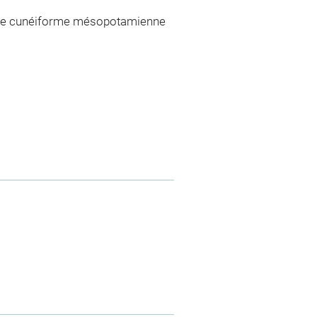
riture cunéiforme mésopotamienne