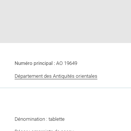
image
image
in
new
window
Numéro principal :
AO 19649
Département des Antiquités orientales
Dénomination : tablette