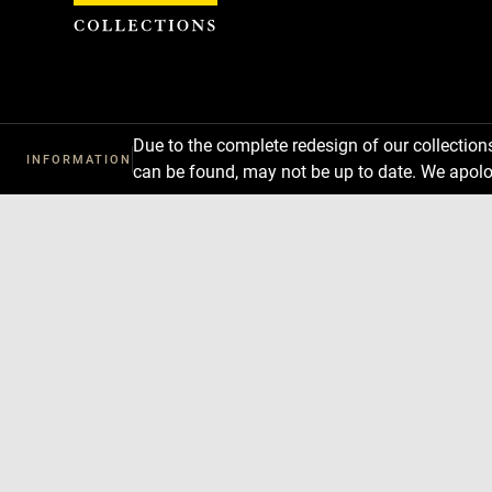
Cookies management panel
Due to the complete redesign of our collectio
INFORMATION
can be found, may not be up to date. We apolo
Download
Next
Previous