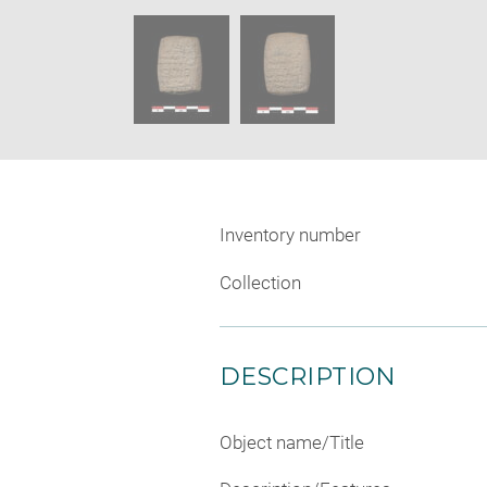
new
SKIP IMAGE CAROUSEL
window
Inventory number
Collection
DESCRIPTION
Object name/Title