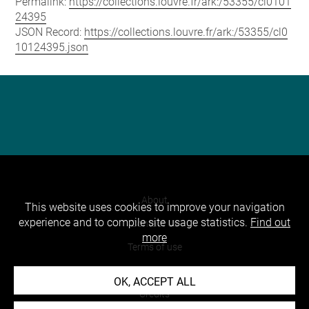
Permalink:
https://collections.louvre.fr/ark:/53355/cl0101
24395
JSON Record:
https://collections.louvre.fr/ark:/53355/cl0
10124395.json
About
This website uses cookies to improve your navigation
experience and to compile site usage statistics.
Find out
Contact Us
more
Terms of use
Cookies
OK, ACCEPT ALL
Credits