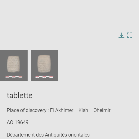
Enlarge
image
in
Image
Downlo
Enla
new
caption:
image
ima
window
SKIP IMAGE CAROUSEL
in
new
win
tablette
Place of discovery : El Akhimer = Kish = Oheimir
AO 19649
Département des Antiquités orientales