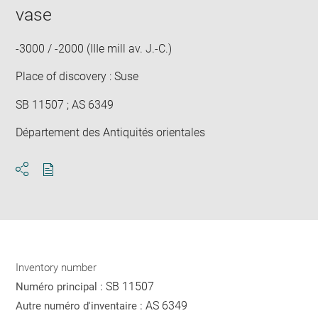
in
vase
new
win
-3000 / -2000 (IIIe mill av. J.-C.)
Place of discovery : Suse
SB 11507 ; AS 6349
Département des Antiquités orientales
Download
Share
pdf
Inventory number
SB 11507
Numéro principal :
AS 6349
Autre numéro d'inventaire :