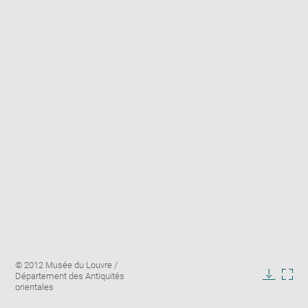
Enlarge
Image
© 2012 Musée du Louvre /
image
caption:
Département des Antiquités
in
Downlo
Enla
orientales
new
image
ima
window