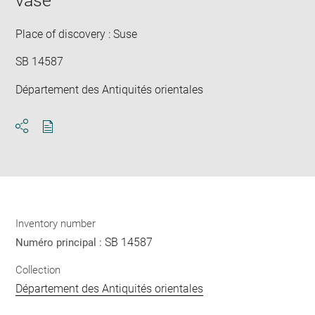
vase
new
win
Place of discovery : Suse
SB 14587
Département des Antiquités orientales
Download
Share
pdf
Inventory number
SB 14587
Numéro principal :
Collection
Département des Antiquités orientales