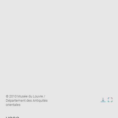
Enlarge
Image
© 2010 Musée du Louvre /
image
caption:
Département des Antiquités
in
Downlo
Enla
orientales
new
image
ima
window
in