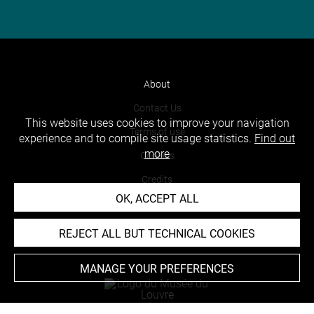
About
Contact Us
This website uses cookies to improve your navigation
Terms of use
experience and to compile site usage statistics.
Find out
more
Cookies
Credits
OK, ACCEPT ALL
Accessibility : non compliant
REJECT ALL BUT TECHNICAL COOKIES
MANAGE YOUR PREFERENCES