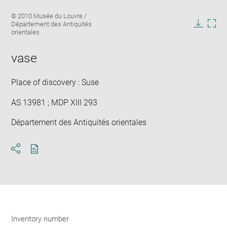
Enlarge
Image
© 2010 Musée du Louvre /
image
caption:
Département des Antiquités
in
Downlo
Enla
orientales
new
image
ima
window
in
vase
new
win
Place of discovery : Suse
AS 13981 ; MDP XIII 293
Département des Antiquités orientales
Download
Share
pdf
Inventory number