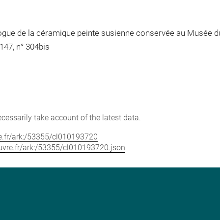
gue de la céramique peinte susienne conservée au Musée du
 147, n° 304bis
cessarily take account of the latest data.
vre.fr/ark:/53355/cl010193720
louvre.fr/ark:/53355/cl010193720.json