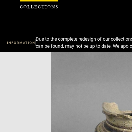
Cookies management panel
Due to the complete redesign of our collectio
INFORMATION
can be found, may not be up to date. We apolo
Download
Next
Previous