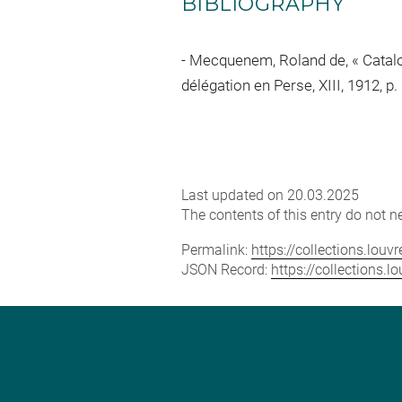
BIBLIOGRAPHY
Mecquenem, Roland de, « Catalo
délégation en Perse, XIII, 1912, p.
Last updated on 20.03.2025
The contents of this entry do not ne
Permalink:
https://collections.lou
JSON Record:
https://collections.