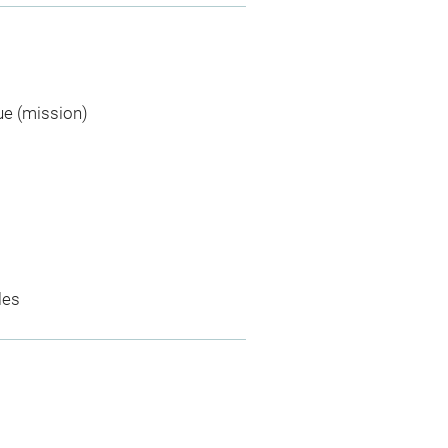
ue (mission)
les