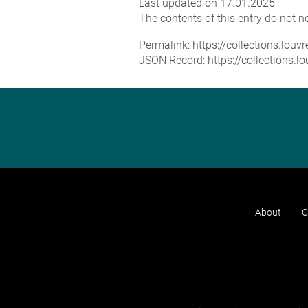
Last updated on 17.01.2025
The contents of this entry do not ne
Permalink:
https://collections.lou
JSON Record:
https://collections.
About
C