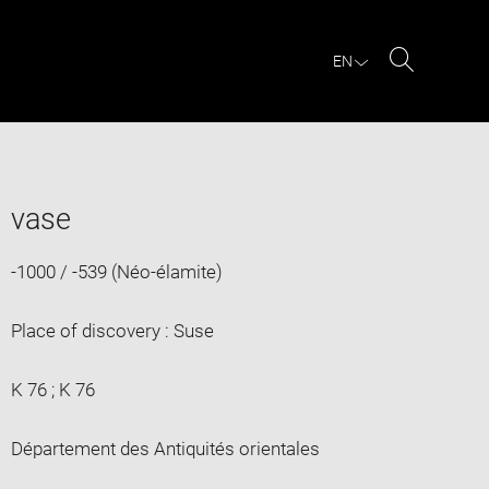
EN
Search
vase
-1000 / -539 (Néo-élamite)
Place of discovery : Suse
K 76 ; K 76
Département des Antiquités orientales