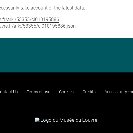
cessarily take account of the latest data.
vre.fr/ark:/53355/cl010195886
louvre.fr/ark:/53355/cl010195886.json
ontact Us
Terms of use
Cookies
Credits
Accessibility : 