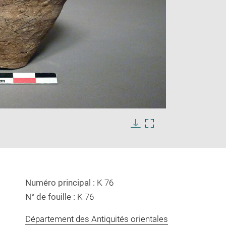
Enlarge
image
in
Download
Enlarge
new
image
image
window
in
new
window
Numéro principal :
K 76
N° de fouille :
K 76
Département des Antiquités orientales