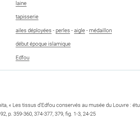
laine
tapisserie
ailes déployées
-
perles
-
aigle
-
médaillon
début époque islamique
Edfou
ita, « Les tissus d'Edfou conservés au musée du Louvre : étu
2, p. 359-360, 374-377, 379, fig. 1-3, 24-25