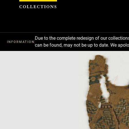
Cookies management panel
Due to the complete redesign of our collectio
INFORMATION
can be found, may not be up to date. We apolo
Download
Next
Previous