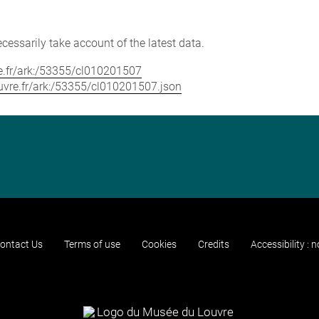
cessarily take account of the latest data.
vre.fr/ark:/53355/cl010201507
louvre.fr/ark:/53355/cl010201507.json
ontact Us
Terms of use
Cookies
Credits
Accessibility : 