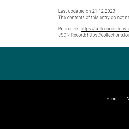
Last updated on 21.12.2023
The contents of this entry do not ne
Permalink:
https://collections.lou
JSON Record:
https://collections.
About
C