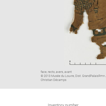
Image
face, recto, avers, avant
caption:
© 2013 Musée du Louvre, Dist. GrandPalaisRmn 
Christian Décamps
Inventory number