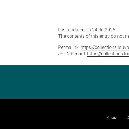
Last updated on 24.06.2026
The contents of this entry do not ne
Permalink:
https://collections.lou
JSON Record:
https://collections.
About
C