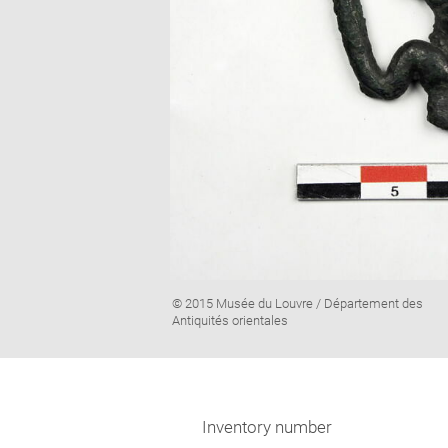
Image
© 2015 Musée du Louvre / Département des
caption:
Antiquités orientales
Inventory number