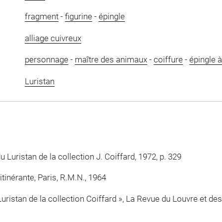
fragment
-
figurine
-
épingle
alliage cuivreux
personnage
-
maître des animaux
-
coiffure
-
épingle à
Luristan
 Luristan de la collection J. Coiffard, 1972, p. 329
tinérante, Paris, R.M.N., 1964
uristan de la collection Coiffard », La Revue du Louvre et de