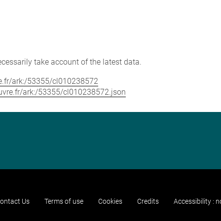
cessarily take account of the latest data.
vre.fr/ark:/53355/cl010238572
louvre.fr/ark:/53355/cl010238572.json
ontact Us
Terms of use
Cookies
Credits
Accessibility : 