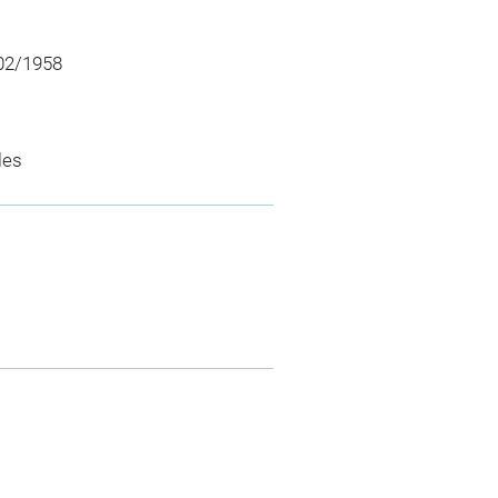
/02/1958
les