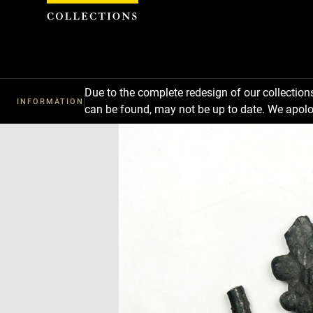
Cookies management panel
Due to the complete redesign of our collectio
INFORMATION
can be found, may not be up to date. We apolo
Download
Next
Previous