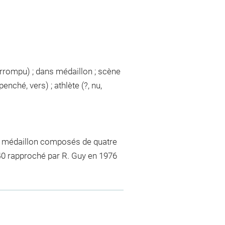
errompu) ; dans médaillon ; scène
nché, vers) ; athlète (?, nu,
e du médaillon composés de quatre
2240 rapproché par R. Guy en 1976