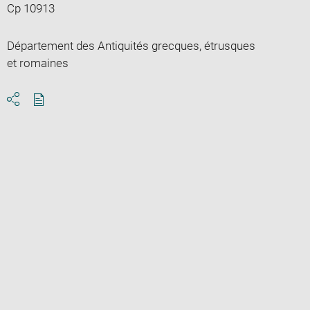
Cp 10913
Département des Antiquités grecques, étrusques
et romaines
Download
Share
pdf