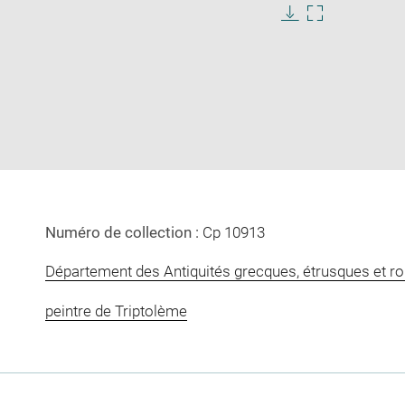
Download
Enlarge
image
image
in
new
window
Numéro de collection :
Cp 10913
Département des Antiquités grecques, étrusques et r
peintre de Triptolème