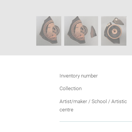
image
Image
in
caption:
new
SKIP IMAGE CAROUSEL
window
Inventory number
Collection
Artist/maker / School / Artistic
centre