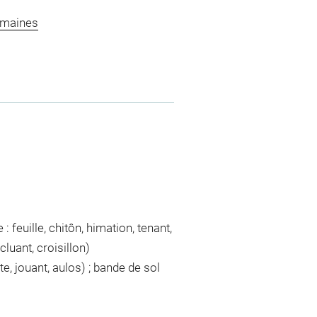
omaines
 feuille, chitôn, himation, tenant,
luant, croisillon)
ûte, jouant, aulos) ; bande de sol