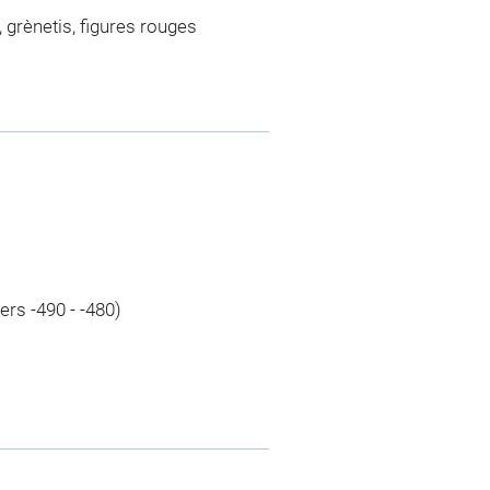
t, grènetis, figures rouges
vers -490 - -480)