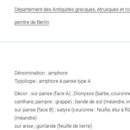
Département des Antiquités grecques, étrusques et r
peintre de Berlin
Dénomination : amphore
Typologie : amphore à panse type A
Décor : sur panse (face A) ; Dionysos (barbe, couronne :
canthare, pampre : grappe) ; bande de sol (méandre, inc
sur panse (face B) ; satyre (couronne : feuille, étui à fl
(méandre)
sur anse ; guirlande (feuille de lierre)