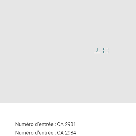
Download
Enlarge
image
image
in
new
window
Numéro d'entrée :
CA 2981
Numéro d'entrée :
CA 2984