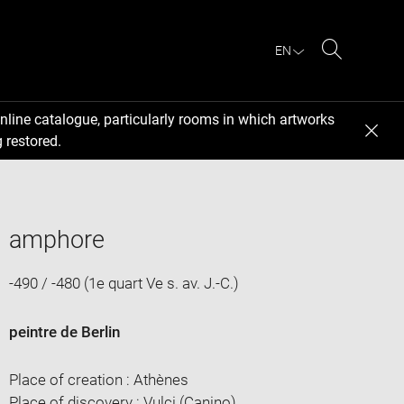
EN
Search
nline catalogue, particularly rooms in which artworks
 restored.
amphore
-490 / -480 (1e quart Ve s. av. J.-C.)
peintre de Berlin
Place of creation : Athènes
Place of discovery : Vulci (Canino)