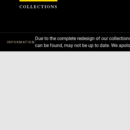
Cookies management panel
Due to the complete redesign of our collectio
INFORMATION
can be found, may not be up to date. We apolo
Download
Next
Previous