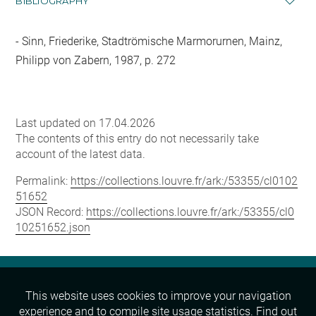
BIBLIOGRAPHY
Sinn, Friederike, Stadtrömische Marmorurnen, Mainz,
Philipp von Zabern, 1987, p. 272
Last updated on 17.04.2026
The contents of this entry do not necessarily take
account of the latest data.
Permalink:
https://collections.louvre.fr/ark:/53355/cl0102
51652
JSON Record:
https://collections.louvre.fr/ark:/53355/cl0
10251652.json
This website uses cookies to improve your navigation
experience and to compile site usage statistics.
Find out