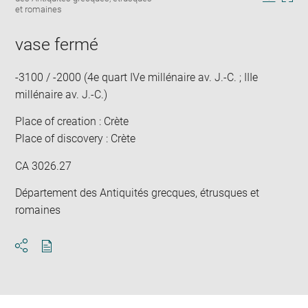
in
Downlo
Enla
et romaines
new
image
ima
window
in
vase fermé
new
win
-3100 / -2000 (4e quart IVe millénaire av. J.-C. ; IIIe
millénaire av. J.-C.)
Place of creation : Crète
Place of discovery : Crète
CA 3026.27
Département des Antiquités grecques, étrusques et
romaines
Download
Share
pdf