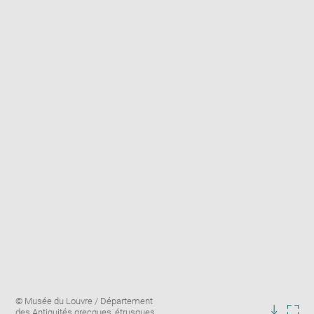
Enlarge
Image
© Musée du Louvre / Département
image
caption:
des Antiquités grecques, étrusques