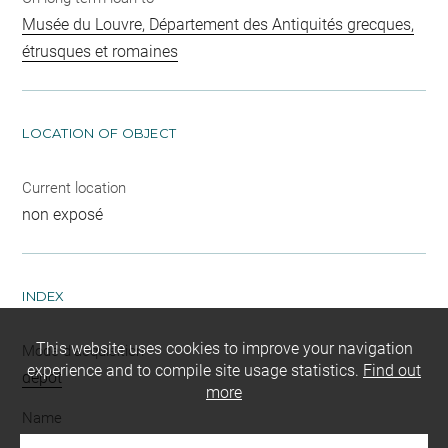
Musée du Louvre, Département des Antiquités grecques,
étrusques et romaines
LOCATION OF OBJECT
Current location
non exposé
INDEX
This website uses cookies to improve your navigation
Mode d'acquisition
experience and to compile site usage statistics.
Find out
dépôt
more
Name
vase fermé
-
fragment