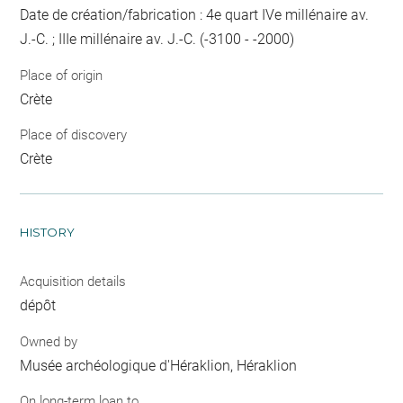
Date de création/fabrication : 4e quart IVe millénaire av.
J.-C. ; IIIe millénaire av. J.-C. (-3100 - -2000)
Place of origin
Crète
Place of discovery
Crète
HISTORY
Acquisition details
dépôt
Owned by
Musée archéologique d'Héraklion, Héraklion
On long-term loan to