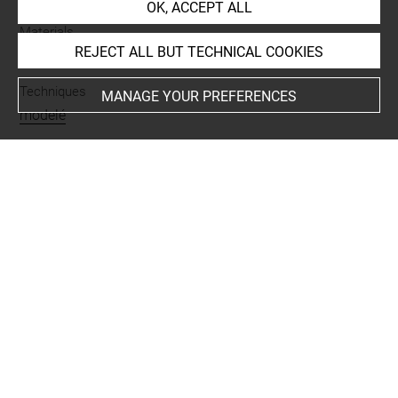
OK, ACCEPT ALL
Materials
REJECT ALL BUT TECHNICAL COOKIES
argile
Techniques
MANAGE YOUR PREFERENCES
modelé
Description/Features
pas de décor
Period
bronze ancien
-
néolithique
-
minoen ancien
Places
Crète
-
Crète
Last updated on 20.03.2024
The contents of this entry do not necessarily take
account of the latest data.