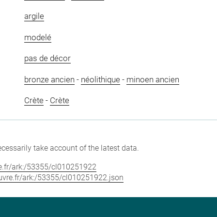
argile
modelé
pas de décor
bronze ancien
-
néolithique
-
minoen ancien
Crète
-
Crète
cessarily take account of the latest data.
vre.fr/ark:/53355/cl010251922
louvre.fr/ark:/53355/cl010251922.json