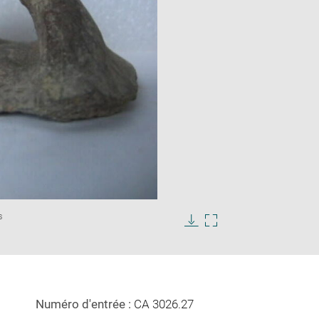
Enlarge
s
image
in
Download
Enlarge
new
image
image
window
in
new
window
Numéro d'entrée :
CA 3026.27