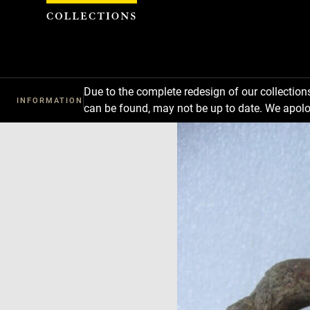
Cookies management panel
Due to the complete redesign of our collectio
INFORMATION
can be found, may not be up to date. We apolo
Download
Next
Previous