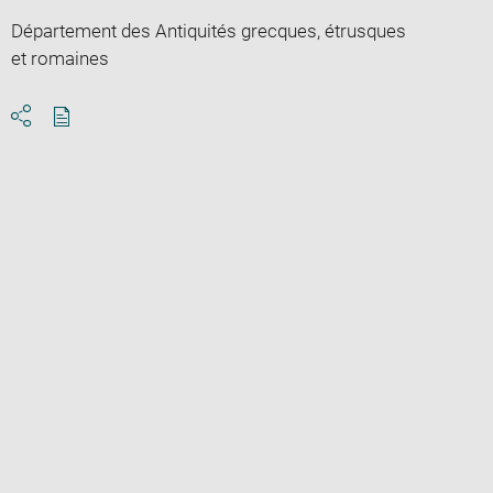
Département des Antiquités grecques, étrusques
et romaines
Download
Share
pdf