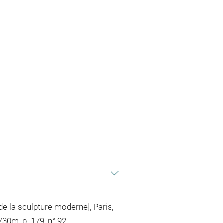
e la sculpture moderne], Paris,
12730m
, p. 179, n° 92