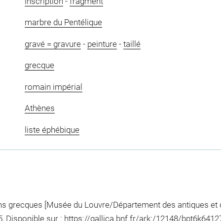
inscription
-
fragment
marbre du Pentélique
gravé = gravure
-
peinture
-
taillé
grecque
romain impérial
Athènes
liste éphébique
ons grecques [Musée du Louvre/Département des antiques et d
, Disponible sur :
https://gallica.bnf.fr/ark:/12148/bpt6k64