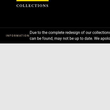
Cookies management panel
Due to the complete redesign of our collectio
INFORMATION
can be found, may not be up to date. We apolo
Download
Next
Previous