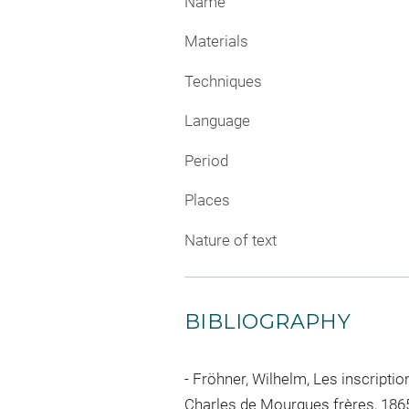
Name
Materials
Techniques
Language
Period
Places
Nature of text
BIBLIOGRAPHY
Fröhner, Wilhelm, Les inscripti
Charles de Mourgues frères, 1865