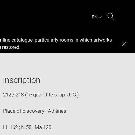
EN
Search
nline catalogue, particularly rooms in which artworks
 restored.
inscription
212 / 213 (1e quart IIIe s. ap. J.-C.)
Place of discovery : Athènes
LL 162 ; N 58 ; Ma 128